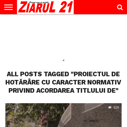
ACTUALITATE
INTERVIU
EDUCAŢIE
LIFESTYLE
OPINII
SPORT
ŞTIRI
UTILE
CONTACT
& TIMP
LIBER
<
ALL POSTS TAGGED "PROIECTUL DE
HOTĂRÂRE CU CARACTER NORMATIV
PRIVIND ACORDAREA TITLULUI DE"
529