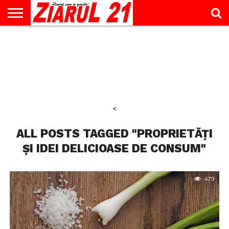
ACTUALITATE
INTERVIU
EDUCAŢIE
LIFESTYLE
OPINII
SPORT
ŞTIRI
UTILE
CONTACT
& TIMP
LIBER
<
ALL POSTS TAGGED "PROPRIETĂȚI
ȘI IDEI DELICIOASE DE CONSUM"
479