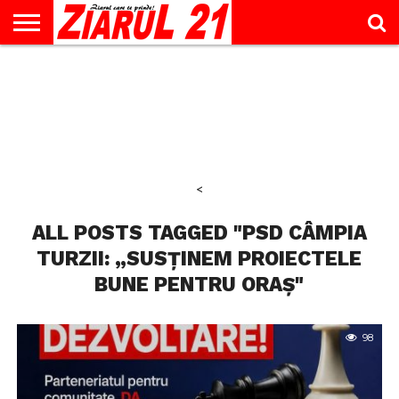
ACTUALITATE
INTERVIU
EDUCAŢIE
LIFESTYLE
OPINII
SPORT
ŞTIRI
UTILE
CONTACT
& TIMP
LIBER
<
ALL POSTS TAGGED "PSD CÂMPIA
TURZII: „SUSȚINEM PROIECTELE
BUNE PENTRU ORAȘ"
98