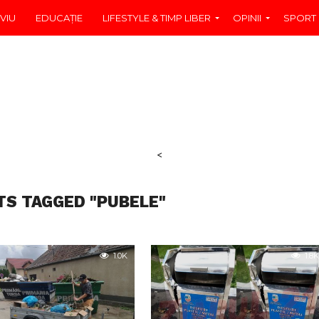
VIU
EDUCAŢIE
LIFESTYLE & TIMP LIBER
OPINII
SPORT
<
TS TAGGED "PUBELE"
1.0K
1.8K