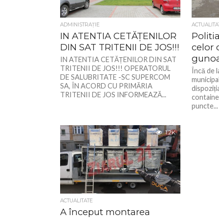
ADMINISTRAŢIE
ACTUALITA
IN ATENTIA CETĂȚENILOR
Politi
DIN SAT TRITENII DE JOS!!!
celor 
gunoa
IN ATENTIA CETĂȚENILOR DIN SAT
TRITENII DE JOS!!! OPERATORUL
Încă de l
DE SALUBRITATE -SC SUPERCOM
municipal
SA, ÎN ACORD CU PRIMĂRIA
dispoziți
TRITENII DE JOS INFORMEAZĂ...
containe
puncte...
1.2K
ACTUALITATE
A început montarea