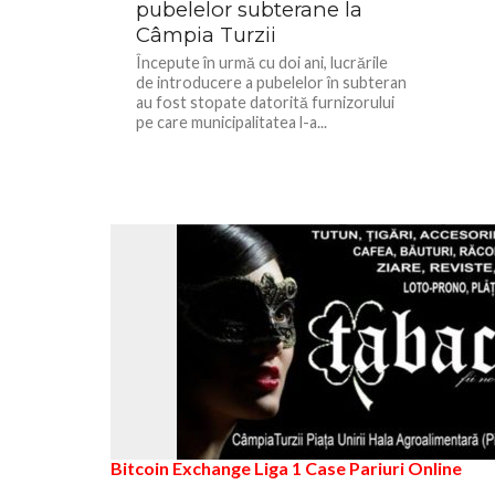
pubelelor subterane la
Câmpia Turzii
Începute în urmă cu doi ani, lucrările
de introducere a pubelelor în subteran
au fost stopate datorită furnizorului
pe care municipalitatea l-a...
Bitcoin Exchange
Liga 1
Case Pariuri Online