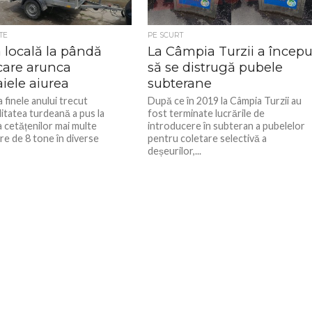
TE
PE SCURT
a locală la pândă
La Câmpia Turzii a începu
care arunca
să se distrugă pubele
iele aiurea
subterane
a finele anului trecut
După ce în 2019 la Câmpia Turzii au
itatea turdeană a pus la
fost terminate lucrările de
a cetățenilor mai multe
introducere în subteran a pubelelor
re de 8 tone în diverse
pentru coletare selectivă a
deșeurilor,...