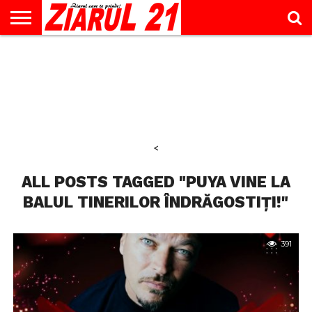
ACTUALITATE
INTERVIU
EDUCAŢIE
LIFESTYLE
OPINII
SPORT
ŞTIRI
UTILE
CONTACT
& TIMP
LIBER
<
ALL POSTS TAGGED "PUYA VINE LA
BALUL TINERILOR ÎNDRĂGOSTIȚI!"
391