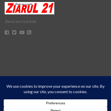
Ziarul care te prinde
Acest site folosește cookies. Navigând în continuare, vă exprimați acordul asupra folosirii