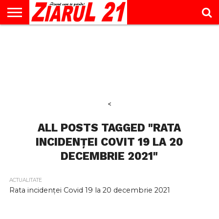
ACTUALITATE
INTERVIU
EDUCAŢIE
LIFESTYLE
OPINII
SPORT
ŞTIRI
UTILE
CONTACT
& TIMP
LIBER
<
ALL POSTS TAGGED "RATA
INCIDENȚEI COVIT 19 LA 20
DECEMBRIE 2021"
ACTUALITATE
Rata incidenței Covid 19 la 20 decembrie 2021