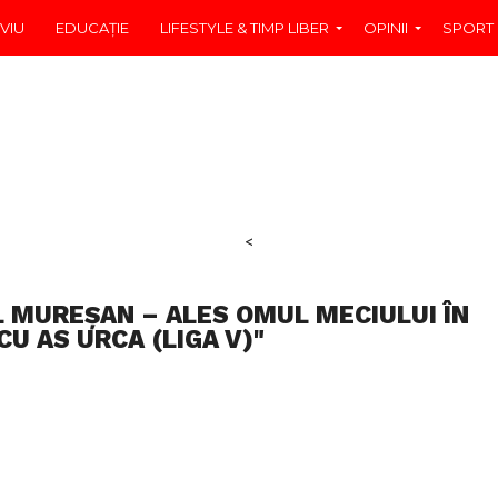
VIU
EDUCAŢIE
LIFESTYLE & TIMP LIBER
OPINII
SPORT
<
L MUREȘAN – ALES OMUL MECIULUI ÎN
CU AS URCA (LIGA V)"