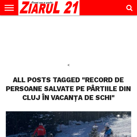
ACTUALITATE
INTERVIU
EDUCAŢIE
LIFESTYLE
OPINII
SPORT
ŞTIRI
UTILE
CONTACT
& TIMP
LIBER
<
ALL POSTS TAGGED "RECORD DE
PERSOANE SALVATE PE PÂRTIILE DIN
CLUJ ÎN VACANȚA DE SCHI"
288