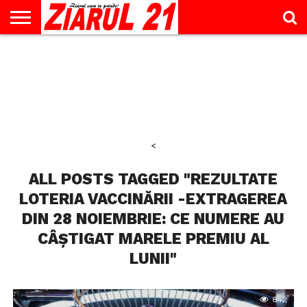
ACTUALITATE
INTERVIU
EDUCAŢIE
LIFESTYLE
OPINII
SPORT
ŞTIRI
UTILE
CONTACT
& TIMP
LIBER
<
ALL POSTS TAGGED "REZULTATE
LOTERIA VACCINĂRII -EXTRAGEREA
DIN 28 NOIEMBRIE: CE NUMERE AU
CÂȘTIGAT MARELE PREMIU AL
LUNII"
842