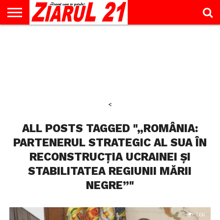
ACTUALITATE
INTERVIU
EDUCAŢIE
LIFESTYLE
OPINII
SPORT
ŞTIRI
UTILE
CONTACT
& TIMP
LIBER
<
ALL POSTS TAGGED "„ROMÂNIA:
PARTENERUL STRATEGIC AL SUA ÎN
RECONSTRUCȚIA UCRAINEI ȘI
STABILITATEA REGIUNII MĂRII
NEGRE”"
1.6K