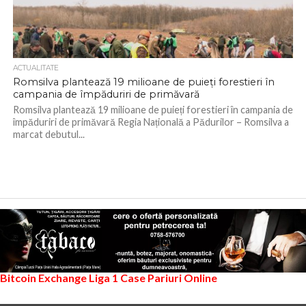
ACTUALITATE
Romsilva plantează 19 milioane de puieți forestieri în
campania de împăduriri de primăvară
Romsilva plantează 19 milioane de puieți forestieri în campania de
împăduriri de primăvară Regia Națională a Pădurilor – Romsilva a
marcat debutul...
Bitcoin Exchange
Liga 1
Case Pariuri Online