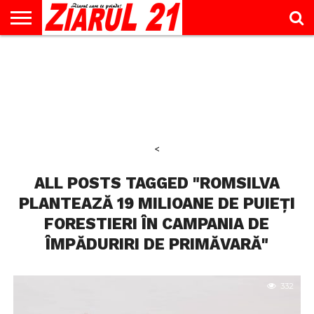
ACTUALITATE
INTERVIU
EDUCAŢIE
LIFESTYLE
OPINII
SPORT
ŞTIRI
UTILE
CONTACT
& TIMP
LIBER
<
ALL POSTS TAGGED "ROMSILVA
PLANTEAZĂ 19 MILIOANE DE PUIEȚI
FORESTIERI ÎN CAMPANIA DE
ÎMPĂDURIRI DE PRIMĂVARĂ"
332