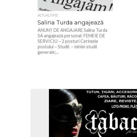
ACTUALITATE
Salina Turda angajează
ANUNȚ DE ANGAJARE Salina Turda
SA angajează personal: FEMEIE DE
SERVICIU – 2 posturi Cerințele
postului – Studii: – minim studii
generale;...