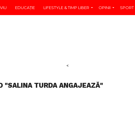
VIU
EDUCAŢIE
LIFESTYLE & TIMP LIBER
OPINII
SPORT
<
D "SALINA TURDA ANGAJEAZĂ"