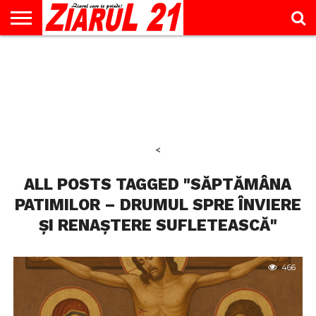
ACTUALITATE
INTERVIU
EDUCAŢIE
LIFESTYLE
OPINII
SPORT
ŞTIRI
UTILE
CONTACT
& TIMP
LIBER
<
ALL POSTS TAGGED "SĂPTĂMÂNA
PATIMILOR – DRUMUL SPRE ÎNVIERE
ȘI RENAȘTERE SUFLETEASCĂ"
466