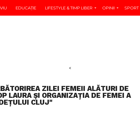
VIU
EDUCAŢIE
LIFESTYLE & TIMP LIBER
OPINII
SPORT
<
BĂTORIREA ZILEI FEMEII ALĂTURI DE
P LAURA ȘI ORGANIZAȚIA DE FEMEI A
DEȚULUI CLUJ"