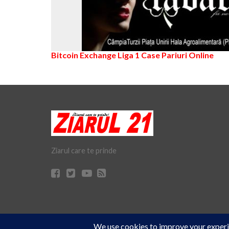
Bitcoin Exchange
Liga 1
Case Pariuri Online
Ziarul care te prinde
Cookie Consent plugin for the EU cookie
© Ziarul 21 Turda | Materialele de pe acest site pot fi preluate doar 