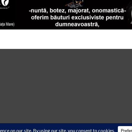
 law
cu acordul scris al reprezentanţilor