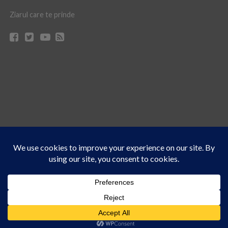
Ziarul care te prinde
Acest site folosește cookies. Navigând în continuare, vă exprimați acordul asupra folosirii
CONTACT
CLAUS WEB DESIGN & HOSTING
cookie-urilor.
Află mai multe
© Ziarul 21 Turda | Materialele de pe acest site pot fi preluate doar cu acordul
Am înțeles!
scris al reprezentanţilor publicaţiei Ziarul 21.