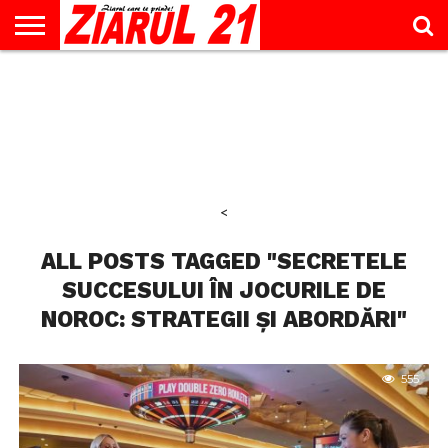
ACTUALITATE
INTERVIU
EDUCAŢIE
LIFESTYLE
OPINII
SPORT
ŞTIRI
UTILE
CONTACT
& TIMP
LIBER
<
ALL POSTS TAGGED "SECRETELE
SUCCESULUI ÎN JOCURILE DE
NOROC: STRATEGII ȘI ABORDĂRI"
555