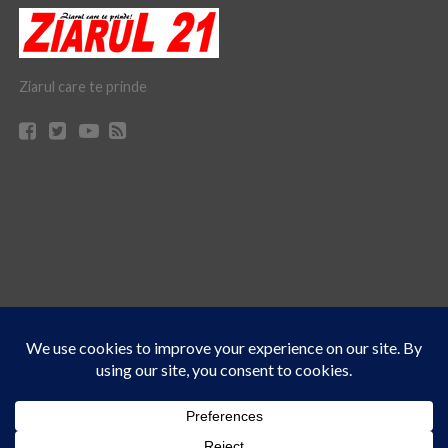
Ziarul care te prinde
Acest site folosește cookies. Navigând în continuare, vă exprimați acordul asupra folosirii