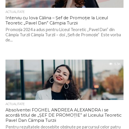
ACTUALITATE
Interviu cu Iova Călina – Șef de Promoție la Liceul
Teoretic „Pavel Dan” Câmpia Turzii
Promoția 2024 a adus pentru Liceul Teoretic „Pavel Dan” din
Câmpia Turzii Câmpia Turzii – doi „Șefi de Promoție” Este vorba
de...
5.3K
ACTUALITATE
Absolventei FOGHEL ANDREEA ALEXANDRA i se
acordă titlul de „ȘEF DE PROMOȚIE” al Liceului Teoretic
Pavel Dan Câmpia Turzii
Pentru rezultatele deosebite obținute pe parcursul celor patru