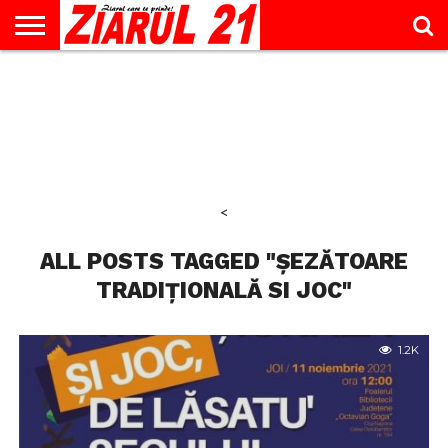
ACTUALITATE
INTERVIU
EDUCAŢIE
LIFESTYLE
OPINII
SPORT
ŞTIRI
UTILE
CONTACT
& TIMP
LIBER
<
ALL POSTS TAGGED "ȘEZĂTOARE
TRADIȚIONALĂ SI JOC"
1.2K