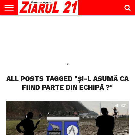
ACTUALITATE
INTERVIU
EDUCAŢIE
LIFESTYLE
OPINII
SPORT
ŞTIRI
UTILE
CONTACT
& TIMP
LIBER
<
ALL POSTS TAGGED "ȘI-L ASUMĂ CA
FIIND PARTE DIN ECHIPĂ ?"
621