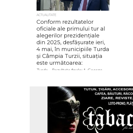
ACTUALITATE
Conform rezultatelor
oficiale ale primului tur al
alegerilor prezidențiale
din 2025, desfășurate ieri,
4 mai, în municipiile Turda
și Câmpia Turzii, situația
este următoarea:
Turda – Rezultate finale: 1. George
Simion (AUR): 41,33% 2. Nicușor Dan:
22,14% 3. Crin Antonescu: 16,81% 4.
Victor Ponta: 12,99% 5....