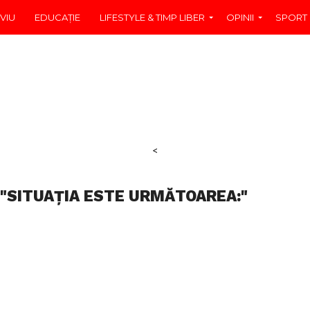
VIU
EDUCAŢIE
LIFESTYLE & TIMP LIBER
OPINII
SPORT
<
 "SITUAȚIA ESTE URMĂTOAREA:"