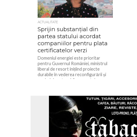
ACTUALITATE
Sprijin substanțial din
partea statului acordat
companiilor pentru plata
certificatelor verzi
Domeniul energiei este prioritar
pentru Guvernul României, ministrul
liberal de resort inițiind proiecte
durabile în vederea reconfigurării și
evoluției sustenabile a acestui...