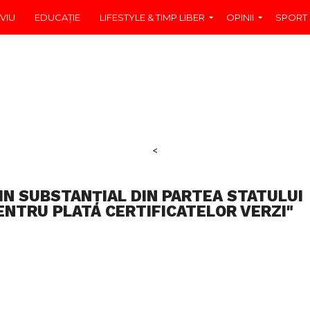
VIU
EDUCAŢIE
LIFESTYLE & TIMP LIBER
OPINII
SPORT
<
IN SUBSTANȚIAL DIN PARTEA STATULUI
ENTRU PLATA CERTIFICATELOR VERZI"