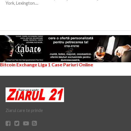
York, Lexington....
Bitcoin Exchange
Liga 1
Case Pariuri Online
Ziarul care te prinde