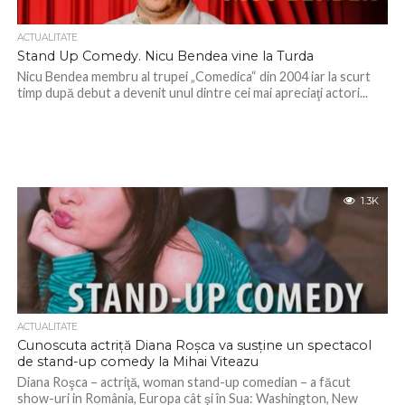
ACTUALITATE
Stand Up Comedy. Nicu Bendea vine la Turda
Nicu Bendea membru al trupei „Comedica“ din 2004 iar la scurt
timp după debut a devenit unul dintre cei mai apreciaţi actori...
1.3K
ACTUALITATE
Cunoscuta actriţă Diana Roşca va susţine un spectacol
de stand-up comedy la Mihai Viteazu
Diana Roşca – actriţă, woman stand-up comedian – a făcut
show-uri in România, Europa cât şi în Sua: Washington, New