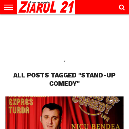
ACTUALITATE
INTERVIU
EDUCAŢIE
LIFESTYLE
OPINII
SPORT
ŞTIRI
UTILE
CONTACT
& TIMP
LIBER
<
ALL POSTS TAGGED "STAND-UP
COMEDY"
1.5K