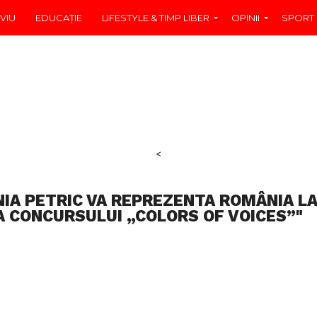
VIU
EDUCAŢIE
LIFESTYLE & TIMP LIBER
OPINII
SPORT
<
NIA PETRIC VA REPREZENTA ROMÂNIA L
A CONCURSULUI „COLORS OF VOICES”"