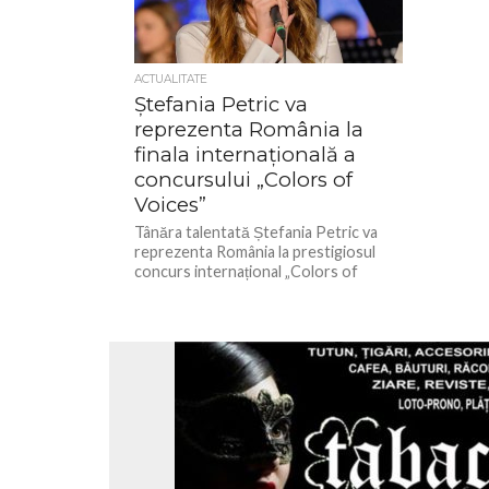
ACTUALITATE
Ștefania Petric va
reprezenta România la
finala internațională a
concursului „Colors of
Voices”
Tânăra talentată Ștefania Petric va
reprezenta România la prestigiosul
concurs internațional „Colors of
Voices – Song Contest”, care va avea
loc pe...