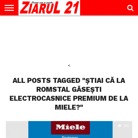
ACTUALITATE
INTERVIU
EDUCAŢIE
LIFESTYLE
OPINII
SPORT
ŞTIRI
UTILE
CONTACT
& TIMP
LIBER
<
ALL POSTS TAGGED "ȘTIAI CĂ LA
ROMSTAL GĂSEȘTI
ELECTROCASNICE PREMIUM DE LA
MIELE?"
360