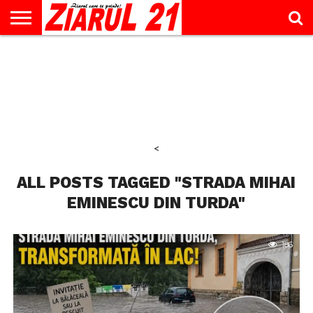
ACTUALITATE
INTERVIU
EDUCAŢIE
LIFESTYLE
OPINII
SPORT
ŞTIRI
UTILE
CONTACT
& TIMP
LIBER
<
ALL POSTS TAGGED "STRADA MIHAI
EMINESCU DIN TURDA"
186