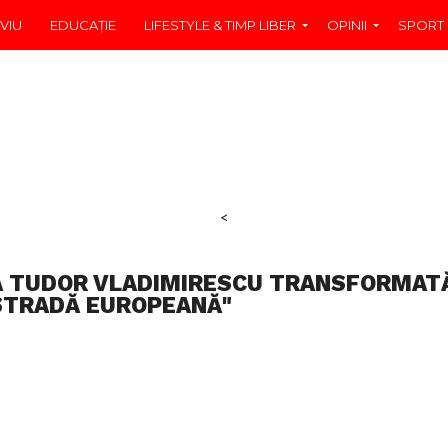
VIU
EDUCAŢIE
LIFESTYLE & TIMP LIBER
OPINII
SPORT
<
A TUDOR VLADIMIRESCU TRANSFORMAT
STRADĂ EUROPEANĂ"