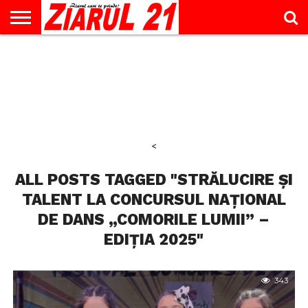
ACTUALITATE
INTERVIU
EDUCAŢIE
LIFESTYLE
OPINII
SPORT
ŞTIRI
UTILE
CONTACT
& TIMP
LIBER
<
ALL POSTS TAGGED "STRĂLUCIRE ȘI
TALENT LA CONCURSUL NAȚIONAL
DE DANS „COMORILE LUMII” –
EDIȚIA 2025"
343