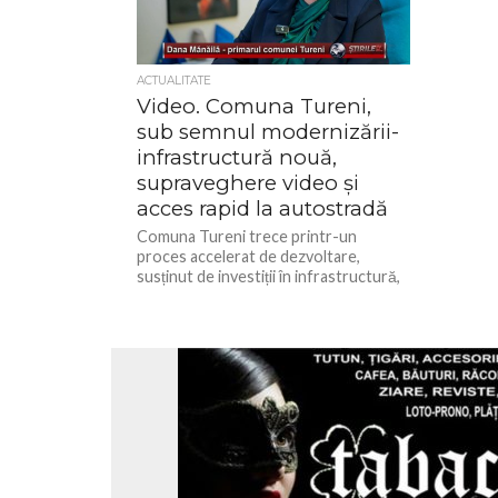
ACTUALITATE
Video. Comuna Tureni,
sub semnul modernizării-
infrastructură nouă,
supraveghere video și
acces rapid la autostradă
Comuna Tureni trece printr-un
proces accelerat de dezvoltare,
susținut de investiții în infrastructură,
siguranță publică și sănătate. Într-un
interviu acordat recent Ziarului...