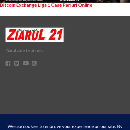
Bitcoin Exchange
Liga 1
Case Pariuri Online
Ziarul care te prinde