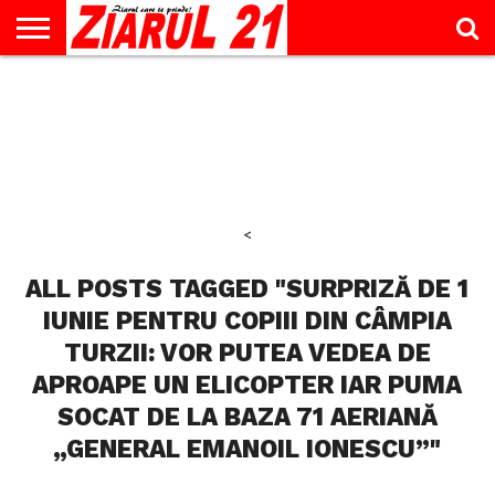
ACTUALITATE
INTERVIU
EDUCAŢIE
LIFESTYLE
OPINII
SPORT
ŞTIRI
UTILE
CONTACT
& TIMP
LIBER
<
ALL POSTS TAGGED "SURPRIZĂ DE 1
IUNIE PENTRU COPIII DIN CÂMPIA
TURZII: VOR PUTEA VEDEA DE
APROAPE UN ELICOPTER IAR PUMA
SOCAT DE LA BAZA 71 AERIANĂ
„GENERAL EMANOIL IONESCU”"