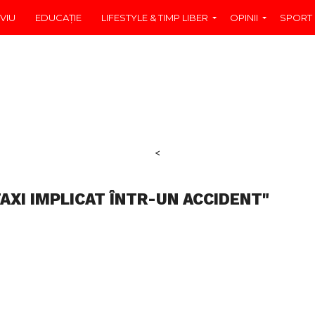
VIU
EDUCAŢIE
LIFESTYLE & TIMP LIBER
OPINII
SPORT
<
AXI IMPLICAT ÎNTR-UN ACCIDENT"