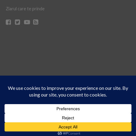
Ziarul care te prinde
Acest site folosește cookies. Navigând în continuare, vă exprimați acordul asupra folosirii
CONTACT
CLAUS WEB DESIGN & HOSTING
cookie-urilor.
Află mai multe
© Ziarul 21 Turda | Materialele de pe acest site pot fi preluate doar cu acordul
Am înțeles!
scris al reprezentanţilor publicaţiei Ziarul 21.