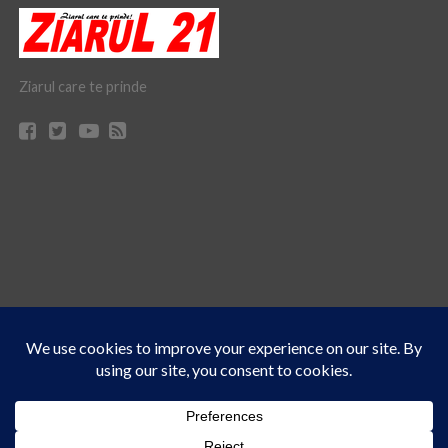
Ziarul care te prinde
Acest site folosește cookies. Navigând în continuare, vă exprimați acordul asupra folosirii