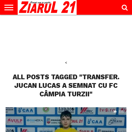
ACTUALITATE
INTERVIU
EDUCAŢIE
LIFESTYLE
OPINII
SPORT
ŞTIRI
UTILE
CONTACT
& TIMP
LIBER
<
ALL POSTS TAGGED "TRANSFER.
JUCAN LUCAS A SEMNAT CU FC
CÂMPIA TURZII"
515