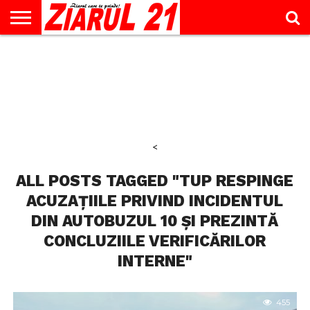
ACTUALITATE
INTERVIU
EDUCAŢIE
LIFESTYLE
OPINII
SPORT
ŞTIRI
UTILE
CONTACT
& TIMP
LIBER
<
ALL POSTS TAGGED "TUP RESPINGE
ACUZAȚIILE PRIVIND INCIDENTUL
DIN AUTOBUZUL 10 ȘI PREZINTĂ
CONCLUZIILE VERIFICĂRILOR
INTERNE"
455