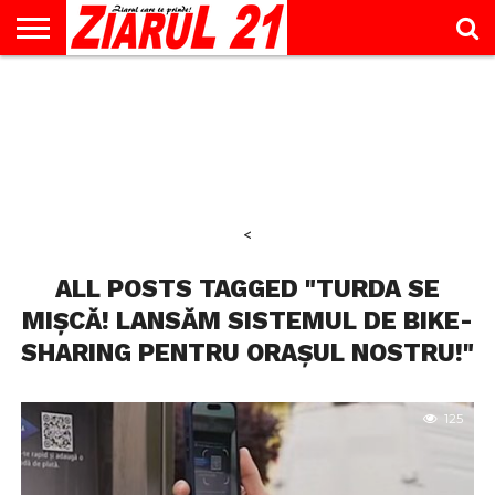
ACTUALITATE
INTERVIU
EDUCAŢIE
LIFESTYLE
OPINII
SPORT
ŞTIRI
UTILE
CONTACT
& TIMP
LIBER
<
ALL POSTS TAGGED "TURDA SE
MIȘCĂ! LANSĂM SISTEMUL DE BIKE-
SHARING PENTRU ORAȘUL NOSTRU!"
125