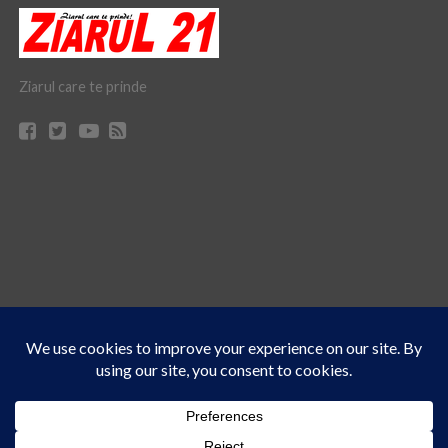
Ziarul care te prinde
Acest site folosește cookies. Navigând în continuare, vă exprimați acordul asupra folosirii