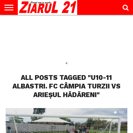
ACTUALITATE
INTERVIU
EDUCAŢIE
LIFESTYLE
OPINII
SPORT
ŞTIRI
UTILE
CONTACT
& TIMP
LIBER
<
ALL POSTS TAGGED "U10-11
ALBASTRI. FC CÂMPIA TURZII VS
ARIEȘUL HĂDĂRENI"
550