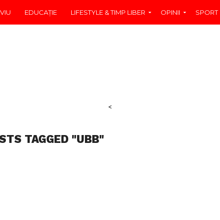
VIU
EDUCAŢIE
LIFESTYLE & TIMP LIBER
OPINII
SPORT
<
OSTS TAGGED "UBB"