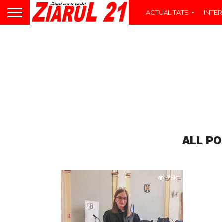
ACTUALITATE
INTER
ALL P
7.5K