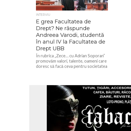
INTERVIU
E grea Facultatea de
Drept? Ne răspunde
Andreea Varodi, studentă
în anul IV la Facultatea de
Drept UBB
În rubrica „Zece… cu Adrian Soporan”
promovăm valori, talente, oameni care
doresc să facă ceva pentru societatea
în care trăiesc și se...