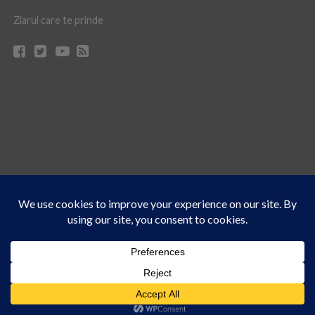
Ziarul care te prinde
Acest site folosește cookies. Navigând în continuare, vă exprimați acordul asupra folosirii
CONTACT
CLAUS WEB DESIGN & HOSTING
cookie-urilor.
Află mai multe
© Ziarul 21 Turda | Materialele de pe acest site pot fi preluate doar cu acordul
Am înțeles!
scris al reprezentanţilor publicaţiei Ziarul 21.