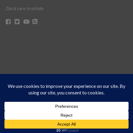
Ziarul care te prinde
Acest site folosește cookies. Navigând în continuare, vă exprimați acordul asupra folosirii
CONTACT
CLAUS WEB DESIGN & HOSTING
cookie-urilor.
Află mai multe
© Ziarul 21 Turda | Materialele de pe acest site pot fi preluate doar cu acordul
Am înțeles!
scris al reprezentanţilor publicaţiei Ziarul 21.