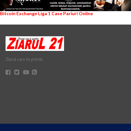
Bitcoin Exchange
Liga 1
Case Pariuri Online
Ziarul care te prinde