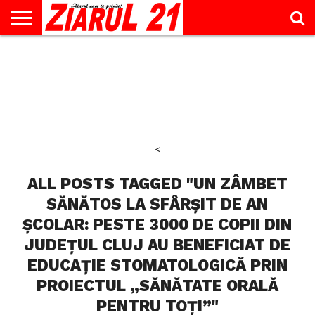
ACTUALITATE
INTERVIU
EDUCAŢIE
LIFESTYLE
OPINII
SPORT
ŞTIRI
UTILE
CONTACT
& TIMP
LIBER
<
ALL POSTS TAGGED "UN ZÂMBET
SĂNĂTOS LA SFÂRȘIT DE AN
ȘCOLAR: PESTE 3000 DE COPII DIN
JUDEȚUL CLUJ AU BENEFICIAT DE
EDUCAȚIE STOMATOLOGICĂ PRIN
PROIECTUL „SĂNĂTATE ORALĂ
PENTRU TOȚI”"