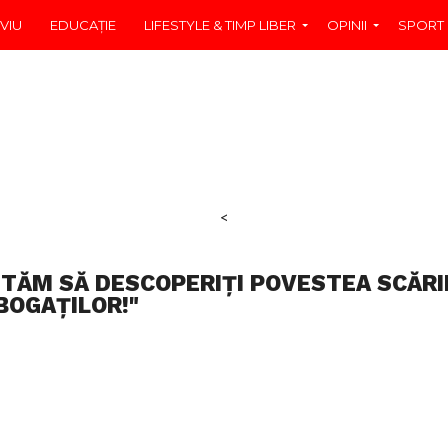
VIU
EDUCAŢIE
LIFESTYLE & TIMP LIBER
OPINII
SPORT
<
ITĂM SĂ DESCOPERIȚI POVESTEA SCĂRI
BOGAȚILOR!"