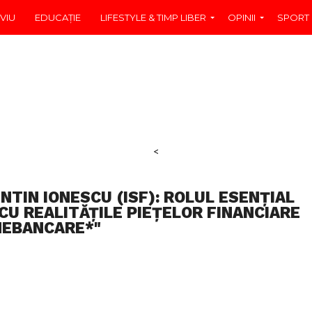
VIU
EDUCAŢIE
LIFESTYLE & TIMP LIBER
OPINII
SPORT
<
NTIN IONESCU (ISF): ROLUL ESENȚIAL
CU REALITĂȚILE PIEȚELOR FINANCIARE
NEBANCARE*"