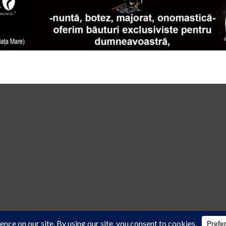
 law
cu acordul scris al reprezentanţilor