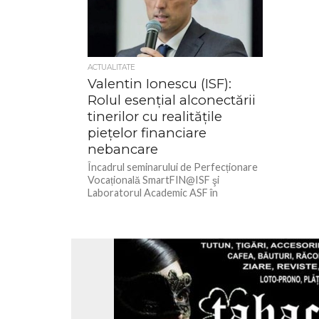
ACTUALITATE
Valentin Ionescu (ISF):
Rolul esențial alconectării
tinerilor cu realitățile
piețelor financiare
nebancare
Încadrul seminarului de Perfecționare
Vocațională SmartFIN@ISF şi
Laboratorul Academic ASF în
parteneriat cu Universitatea „1
Decembrie 1918” din Alba Iulia,
Președintele Institutului...