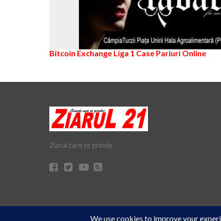
Bitcoin Exchange
Liga 1
Case Pariuri Online
Ziarul care te prinde
Cookie Consent plugin for the EU cookie
© Ziarul 21 Turda | Materialele de pe acest site pot fi preluate doar 