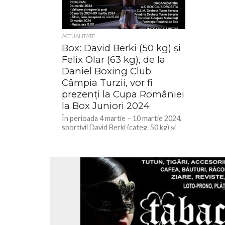
ACTUALITATE
Box: David Berki (50 kg) și
Felix Olar (63 kg), de la
Daniel Boxing Club
Câmpia Turzii, vor fi
prezenți la Cupa României
la Box Juniori 2024
În perioada 4 martie – 10 martie 2024,
sportivii David Berki (categ. 50 kg) și
Felix Olar (categ. 63 kg), de la...