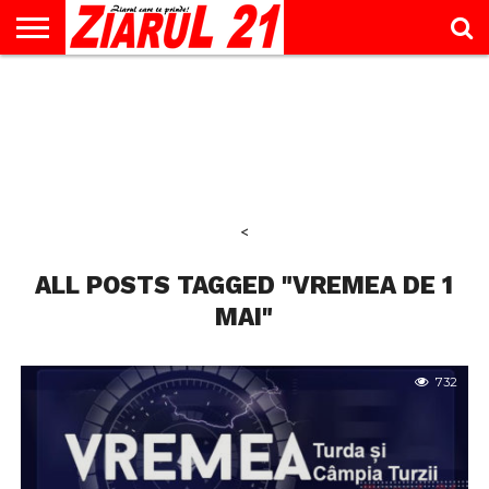
ACTUALITATE
INTERVIU
EDUCAŢIE
LIFESTYLE
OPINII
SPORT
ŞTIRI
UTILE
CONTACT
& TIMP
LIBER
<
ALL POSTS TAGGED "VREMEA DE 1
MAI"
732