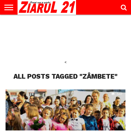
ACTUALITATE
INTERVIU
EDUCAŢIE
LIFESTYLE
OPINII
SPORT
ŞTIRI
UTILE
CONTACT
& TIMP
LIBER
<
ALL POSTS TAGGED "ZÂMBETE"
547