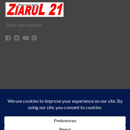
Ziarul care te prinde
Acest site folosește cookies. Navigând în continuare, vă exprimați acordul asupra folosirii