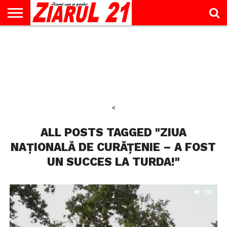
ACTUALITATE
INTERVIU
EDUCAŢIE
LIFESTYLE
OPINII
SPORT
ŞTIRI
UTILE
CONTACT
& TIMP
LIBER
<
ALL POSTS TAGGED "ZIUA
NAȚIONALĂ DE CURĂȚENIE – A FOST
UN SUCCES LA TURDA!"
590