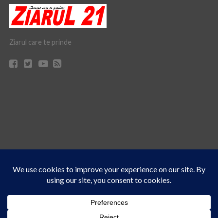
Ziarul care te prinde
Acest site folosește cookies. Navigând în continuare, vă exprimați acordul asupra folosirii