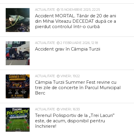
ACTUALITATE
15 NOIEMBRIE 2025, 22:25
Accident MORTAL. Tânăr de 20 de ani
din Mihai Viteazu DECEDAT după ce a
pierdut controlul într-o curbă
ACTUALITATE
2 FEBRUARIE 2026, 12:18
Accident grav în Câmpia Turzii
ACTUALITATE
VINERI, 19:22
Câmpia Turzii Summer Fest revine cu
trei zile de concerte în Parcul Municipal
Berc
ACTUALITATE
VINERI, 16:33
Terenul Polisportiv de la „Trei Lacuri”
este, de acum, disponibil pentru
închiriere!