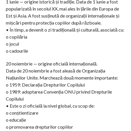
1 iunie — origine istorică și tradiție. Data de 1 iunie a fost
popularizată în secolul XX, mai ales în țările din Europa de
Est și Asia. A fost susținută de organizații internaționale și
mișcări pentru protecția copiilor după războaie.
• În timp, a devenit o zi tradițională și culturală, asociată cu:
o copilăria
o jocul
o cadourile
20 noiembrie — origine oficială internațională.
Data de 20 noiembrie a fost aleasă de Organizația
Națiunilor Unite. Marchează două momente importante:
o 1959: Declarația Drepturilor Copilului
o 1989: adoptarea Convenția ONU privind Drepturile
Copilului
• Este o zi oficială la nivel global, cu scop de:
o conștientizare
o educație
o promovarea drepturilor copiilor