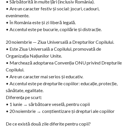
• Sărbătorită în multe țări (inclusiv România).
• Are un caracter festiv și social: jocuri, cadouri,
evenimente.
• În România este și zi liberă legală.
• Accentul este pe bucurie, copilărie și distracție.
20 noiembrie — Ziua Universală a Drepturilor Copilului.
• Este Ziua Universală a Copilului, promovată de
Organizația Națiunilor Unite.
• Marchează adoptarea Convenția ONU privind Drepturile
Copilului.
• Are un caracter mai serios și educativ.
• Accentul este pe drepturile copiilor: educație, protecție,
sănătate, egalitate.
Diferența pe scurt:
• 1 iunie → sărbătoare veselă, pentru copii
• 20 noiembrie → conștientizare și drepturi ale copiilor
De ce există două zile diferite pentru copii?