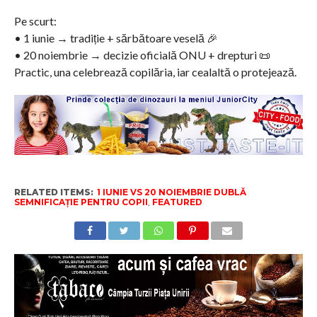
Pe scurt:
• 1 iunie → tradiție + sărbătoare veselă 🎉
• 20 noiembrie → decizie oficială ONU + drepturi 📜
Practic, una celebrează copilăria, iar cealaltă o protejează.
RELATED ITEMS:
1 IUNIE VS 20 NOIEMBRIE DUBLĂ
SEMNIFICAȚIE PENTRU COPII
,
FEATURED