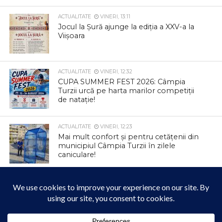
ACTUALITATE
VINERI, 13:11
Jocul la Șură ajunge la ediția a XXV-a la
Viișoara
ACTUALITATE
VINERI, 12:32
CUPA SUMMER FEST 2026: Câmpia
Turzii urcă pe harta marilor competiții
de natație!
ACTUALITATE
VINERI, 12:23
Mai mult confort și pentru cetățenii din
municipiul Câmpia Turzii în zilele
caniculare!
ACTUALITATE
JOI, 12:47
Colectare gratuită de deșeuri
voluminoase și textile la Tureni