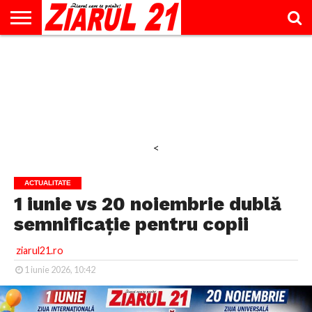
ACTUALITATE
INTERVIU
EDUCAŢIE
LIFESTYLE
OPINII
SPORT
ŞTIRI
UTILE
CONTACT
& TIMP
LIBER
<
ACTUALITATE
1 iunie vs 20 noiembrie dublă
semnificație pentru copii
ziarul21.ro
1 iunie 2026, 10:42