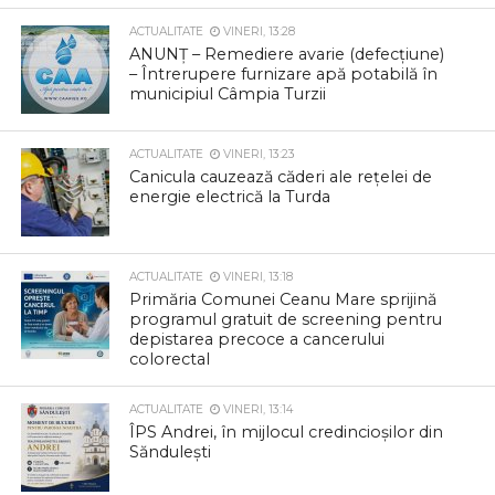
ACTUALITATE
VINERI, 13:28
ANUNȚ – Remediere avarie (defecțiune)
– Întrerupere furnizare apă potabilă în
municipiul Câmpia Turzii
ACTUALITATE
VINERI, 13:23
Canicula cauzează căderi ale rețelei de
energie electrică la Turda
ACTUALITATE
VINERI, 13:18
Primăria Comunei Ceanu Mare sprijină
programul gratuit de screening pentru
depistarea precoce a cancerului
colorectal
ACTUALITATE
VINERI, 13:14
ÎPS Andrei, în mijlocul credincioșilor din
Săndulești