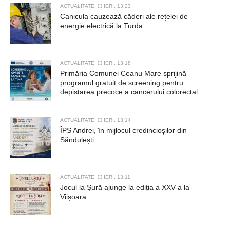
ACTUALITATE
IERI, 13:23
Canicula cauzează căderi ale rețelei de
energie electrică la Turda
ACTUALITATE
IERI, 13:18
Primăria Comunei Ceanu Mare sprijină
programul gratuit de screening pentru
depistarea precoce a cancerului colorectal
ACTUALITATE
IERI, 13:14
ÎPS Andrei, în mijlocul credincioșilor din
Săndulești
ACTUALITATE
IERI, 13:11
Jocul la Șură ajunge la ediția a XXV-a la
Viișoara