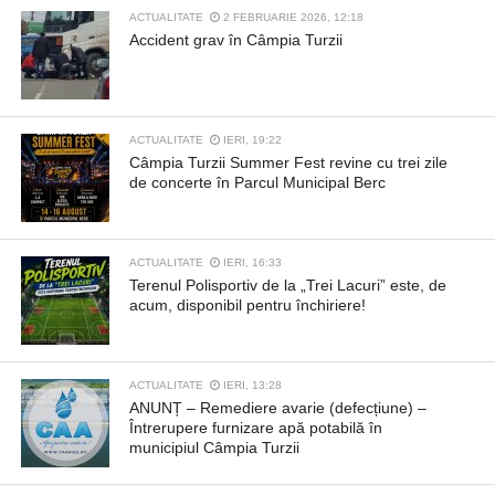
ACTUALITATE
2 FEBRUARIE 2026, 12:18
Accident grav în Câmpia Turzii
ACTUALITATE
IERI, 19:22
Câmpia Turzii Summer Fest revine cu trei zile
de concerte în Parcul Municipal Berc
ACTUALITATE
IERI, 16:33
Terenul Polisportiv de la „Trei Lacuri” este, de
acum, disponibil pentru închiriere!
ACTUALITATE
IERI, 13:28
ANUNȚ – Remediere avarie (defecțiune) –
Întrerupere furnizare apă potabilă în
municipiul Câmpia Turzii