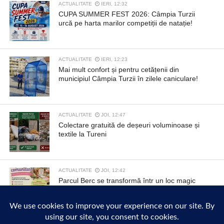
ACTUALITATE
IERI, 12:32
CUPA SUMMER FEST 2026: Câmpia Turzii
urcă pe harta marilor competiții de natație!
ACTUALITATE
IERI, 12:23
Mai mult confort și pentru cetățenii din
municipiul Câmpia Turzii în zilele caniculare!
ACTUALITATE
JOI, 12:47
Colectare gratuită de deșeuri voluminoase și
textile la Tureni
ACTUALITATE
JOI, 12:42
Parcul Berc se transformă într un loc magic