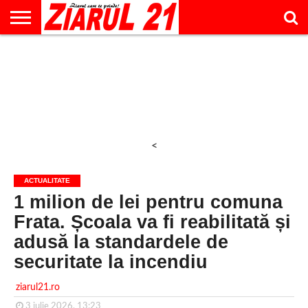
ACTUALITATE
INTERVIU
EDUCAŢIE
LIFESTYLE
OPINII
SPORT
ŞTIRI
UTILE
CONTACT
& TIMP
LIBER
<
ACTUALITATE
1 milion de lei pentru comuna
Frata. Școala va fi reabilitată și
adusă la standardele de
securitate la incendiu
ziarul21.ro
3 iulie 2026, 13:23