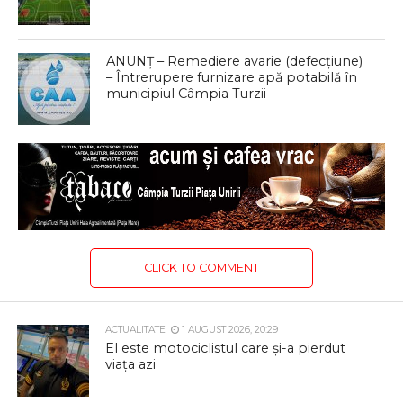
ANUNȚ – Remediere avarie (defecțiune)
– Întrerupere furnizare apă potabilă în
municipiul Câmpia Turzii
CLICK TO COMMENT
ACTUALITATE
1 AUGUST 2026, 20:29
El este motociclistul care și-a pierdut
viața azi