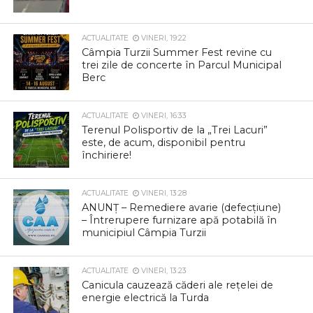
ACTUALITATE
VINERI, 19:22
Câmpia Turzii Summer Fest revine cu
trei zile de concerte în Parcul Municipal
Berc
ACTUALITATE
VINERI, 16:33
Terenul Polisportiv de la „Trei Lacuri”
este, de acum, disponibil pentru
închiriere!
ACTUALITATE
VINERI, 13:28
ANUNȚ – Remediere avarie (defecțiune)
– Întrerupere furnizare apă potabilă în
municipiul Câmpia Turzii
ACTUALITATE
VINERI, 13:23
Canicula cauzează căderi ale rețelei de
energie electrică la Turda