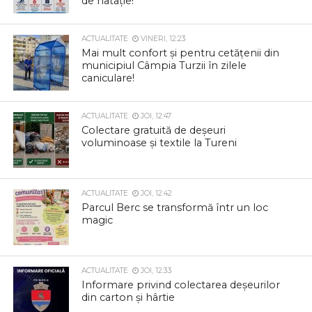
de natație!
ACTUALITATE
VINERI, 12:23
Mai mult confort și pentru cetățenii din
municipiul Câmpia Turzii în zilele
caniculare!
ACTUALITATE
JOI, 12:47
Colectare gratuită de deșeuri
voluminoase și textile la Tureni
ACTUALITATE
JOI, 12:42
Parcul Berc se transformă într un loc
magic
ACTUALITATE
JOI, 12:33
Informare privind colectarea deșeurilor
din carton și hârtie