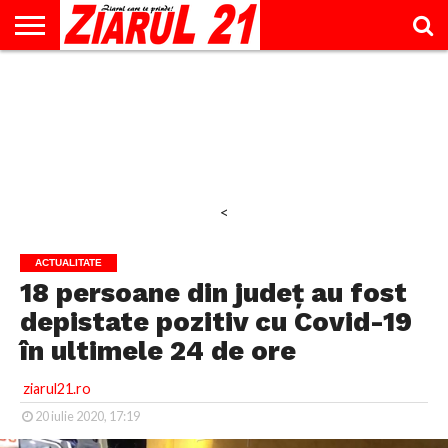
ACTUALITATE
INTERVIU
EDUCAŢIE
LIFESTYLE
OPINII
SPORT
ŞTIRI
UTILE
CONTACT
& TIMP
LIBER
<
ACTUALITATE
18 persoane din județ au fost
depistate pozitiv cu Covid-19
în ultimele 24 de ore
ziarul21.ro
20 iulie 2020, 17:19