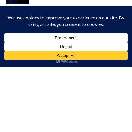
ACTUALITATE
JOI, 12:28
Acțiuni de dezinsecție pe raza
Municipiului Turda
Acest site folosește cookies. Navigând în continuare, vă exprimați acordul asupra folosirii
ACTUALITATE
MARȚI, 18:25
cookie-urilor.
Află mai multe
Consultații oftalmologice gratuite la
Primăria Luna
Am înțeles!
ACTUALITATE
MARȚI, 17:17
Comunitatea creștin-ortodoxă din Cheia
se reunește într-un eveniment de suflet
ACTUALITATE
MARȚI, 17:15
ATENȚIE, PARTICIPANȚI LA TRAFIC!