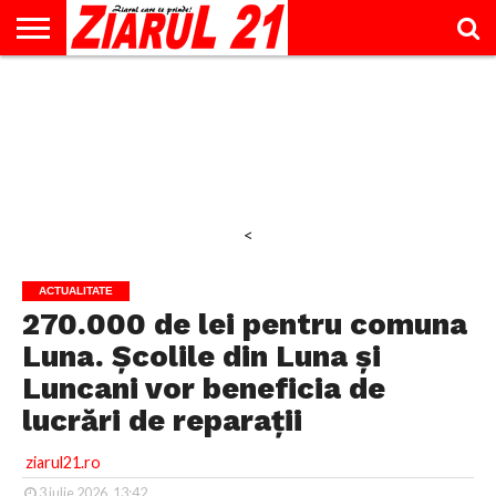
ACTUALITATE
INTERVIU
EDUCAŢIE
LIFESTYLE
OPINII
SPORT
ŞTIRI
UTILE
CONTACT
& TIMP
LIBER
<
ACTUALITATE
270.000 de lei pentru comuna
Luna. Școlile din Luna și
Luncani vor beneficia de
lucrări de reparații
ziarul21.ro
3 iulie 2026, 13:42