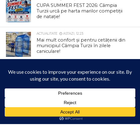
CUPA SUMMER FEST 2026: Câmpia
Turzii urcă pe harta marilor competiții
de natație!
ACTUALITATE
ASTAZI, 12:23
Mai mult confort și pentru cetățenii din
municipiul Câmpia Turzii în zilele
caniculare!
ACTUALITATE
IERI, 12:47
Colectare gratuită de deșeuri
voluminoase și textile la Tureni
Acest site folosește cookies. Navigând în continuare, vă exprimați acordul asupra folosirii
ACTUALITATE
IERI, 12:42
cookie-urilor.
Află mai multe
Parcul Berc se transformă într un loc
magic
Am înțeles!
ACTUALITATE
IERI, 12:33