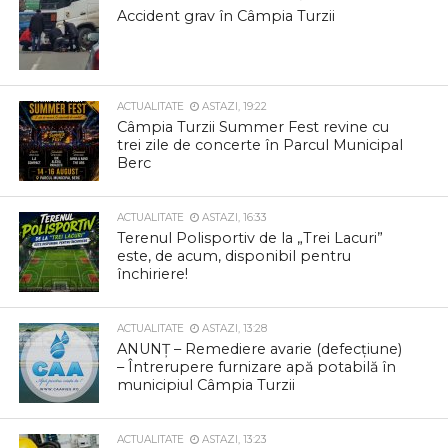
Accident grav în Câmpia Turzii
ACTUALITATE
ASTAZI, 19:22
Câmpia Turzii Summer Fest revine cu
trei zile de concerte în Parcul Municipal
Berc
ACTUALITATE
ASTAZI, 16:33
Terenul Polisportiv de la „Trei Lacuri”
este, de acum, disponibil pentru
închiriere!
ACTUALITATE
ASTAZI, 13:28
ANUNȚ – Remediere avarie (defecțiune)
– Întrerupere furnizare apă potabilă în
municipiul Câmpia Turzii
ACTUALITATE
ASTAZI, 13:23