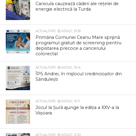
Canicula cauzează căderi ale rețelei de
energie electrică la Turda
ACTUALITATE
ASTAZI, 13:18
Primăria Comunei Ceanu Mare sprijină
programul gratuit de screening pentru
depistarea precoce a cancerului
colorectal
ACTUALITATE
ASTAZI, 13:14
ÎPS Andrei, în mijlocul credincioșilor din
Săndulești
ACTUALITATE
ASTAZI, 13:11
Jocul la Șură ajunge la ediția a XXV-a la
Viișoara
ACTUALITATE
ASTAZI, 12:32