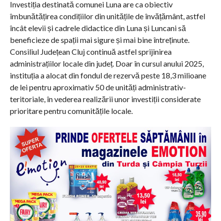
Investiția destinată comunei Luna are ca obiectiv
îmbunătățirea condițiilor din unitățile de învățământ, astfel
încât elevii și cadrele didactice din Luna și Luncani să
beneficieze de spații mai sigure și mai bine întreținute.
Consiliul Județean Cluj continuă astfel sprijinirea
administrațiilor locale din județ. Doar în cursul anului 2025,
instituția a alocat din fondul de rezervă peste 18,3 milioane
de lei pentru aproximativ 50 de unități administrativ-
teritoriale, în vederea realizării unor investiții considerate
prioritare pentru comunitățile locale.